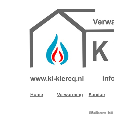
<link rel=”shor
Home
Verwarming
Sanitair
Welkom bij de